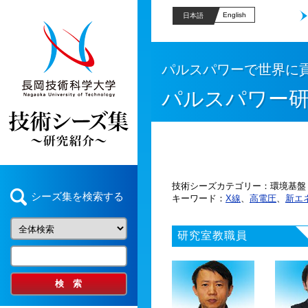
English
日本語
パルスパワーで世界に
パルスパワー
技術シーズカテゴリー
環境基盤
シーズ集を検索する
キーワード
X線
、
高電圧
、
新エ
研究室教職員