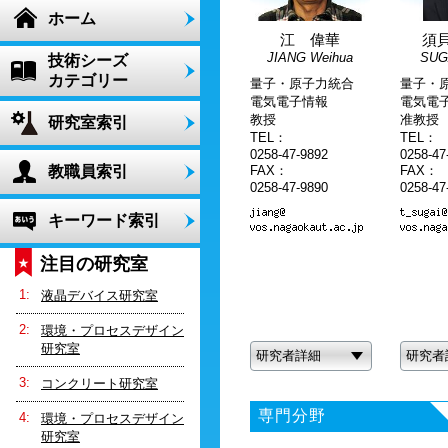
ホーム
江 偉華
須
JIANG Weihua
SUGA
技術シーズ
カテゴリー
量子・原子力統合
量子・
電気電子情報
電気電
教授
准教授
研究室索引
TEL：
TEL：
0258-47-9892
0258-47
教職員索引
FAX：
FAX：
0258-47-9890
0258-47
キーワード索引
注目の研究室
液晶デバイス研究室
環境・プロセスデザイン
研究室
研究者詳細
研究者
コンクリート研究室
専門分野
環境・プロセスデザイン
研究室