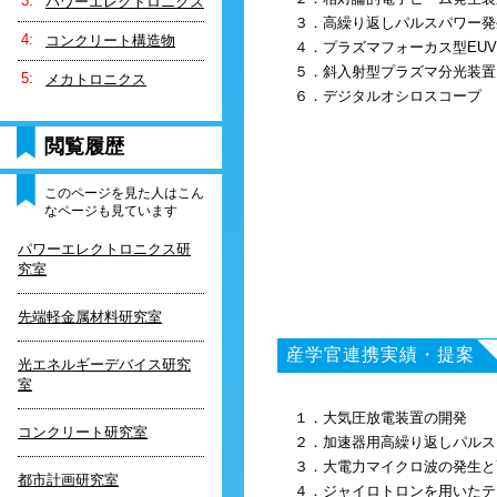
パワーエレクトロニクス
３．高繰り返しパルスパワー発生装置
コンクリート構造物
４．プラズマフォーカス型EU
５．斜入射型プラズマ分光装置
メカトロニクス
６．デジタルオシロスコープ
閲覧履歴
このページを見た人はこん
なページも見ています
パワーエレクトロニクス研
究室
先端軽金属材料研究室
産学官連携実績・提案
光エネルギーデバイス研究
室
１．大気圧放電装置の開発
コンクリート研究室
２．加速器用高繰り返しパルス
３．大電力マイクロ波の発生と
都市計画研究室
４．ジャイロトロンを用いたテ