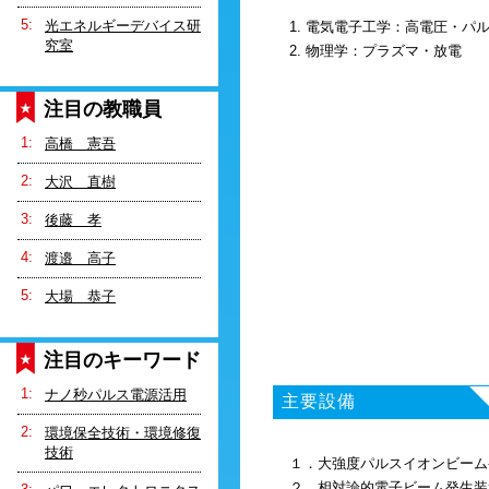
光エネルギーデバイス研
1. 電気電子工学：高電圧・パ
究室
2. 物理学：プラズマ・放電
注目の教職員
高橋 憲吾
大沢 直樹
後藤 孝
渡邉 高子
大場 恭子
注目のキーワード
ナノ秒パルス電源活用
主要設備
環境保全技術・環境修復
技術
１．大強度パルスイオンビーム発生装
２．相対論的電子ビーム発生装置“ET