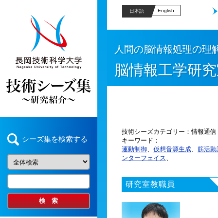
English
日本語
人間の脳情報処理の理
脳情報工学研究
技術シーズカテゴリー
情報通信
シーズ集を検索する
キーワード
運動制御
、
仮想音源生成
、
筋活動
ンターフェイス
、
研究室教職員