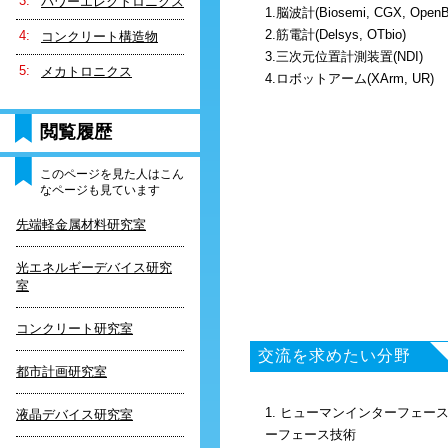
パワーエレクトロニクス
1.脳波計(Biosemi, CGX, OpenB
2.筋電計(Delsys, OTbio)
コンクリート構造物
3.三次元位置計測装置(NDI)
メカトロニクス
4.ロボットアーム(XArm, UR)
閲覧履歴
このページを見た人はこん
なページも見ています
先端軽金属材料研究室
光エネルギーデバイス研究
室
コンクリート研究室
交流を求めたい分野
都市計画研究室
1. ヒューマンインターフェー
液晶デバイス研究室
ーフェース技術