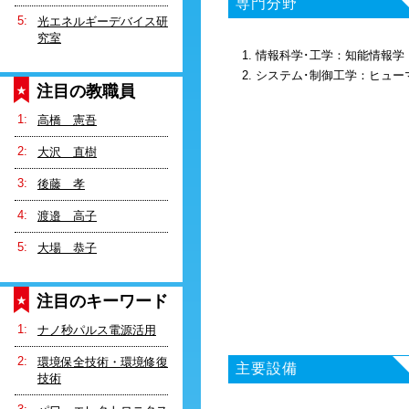
専門分野
光エネルギーデバイス研
究室
1. 情報科学･工学：知能情報学
2. システム･制御工学：ヒュ
注目の教職員
高橋 憲吾
大沢 直樹
後藤 孝
渡邉 高子
大場 恭子
注目のキーワード
ナノ秒パルス電源活用
環境保全技術・環境修復
主要設備
技術