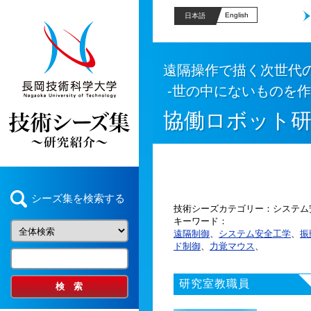
English
日本語
遠隔操作で描く次世代
-世の中にないものを作
協働ロボット
シーズ集を検索する
技術シーズカテゴリー
システム
キーワード
遠隔制御
、
システム安全工学
、
振
ド制御
、
力覚マウス
、
研究室教職員