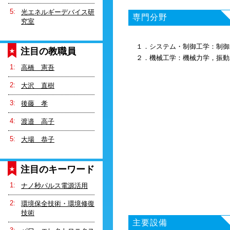
光エネルギーデバイス研
専門分野
究室
１．システム・制御工学：制御
注目の教職員
２．機械工学：機械力学，振動
高橋 憲吾
大沢 直樹
後藤 孝
渡邉 高子
大場 恭子
注目のキーワード
ナノ秒パルス電源活用
環境保全技術・環境修復
技術
主要設備