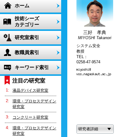
ホーム
技術シーズ
カテゴリー
三好 孝典
研究室索引
MIYOSHI Takanori
システム安全
教授
教職員索引
TEL：
0258-47-9574
キーワード索引
注目の研究室
液晶デバイス研究室
環境・プロセスデザイン
研究室
コンクリート研究室
環境・プロセスデザイン
研究者詳細
研究室