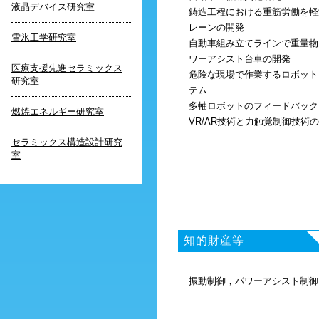
液晶デバイス研究室
鋳造工程における重筋労働を軽
レーンの開発
雪氷工学研究室
自動車組み立てラインで重量物
ワーアシスト台車の開発
医療支援先進セラミックス
危険な現場で作業するロボット
研究室
テム
多軸ロボットのフィードバック
燃焼エネルギー研究室
VR/AR技術と力触覚制御技術
セラミックス構造設計研究
室
知的財産等
振動制御，パワーアシスト制御