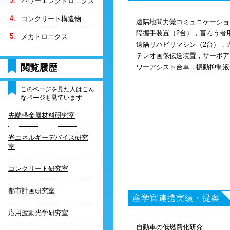
パワーエレクトロニクス
コンクリート構造物
遠隔地間力覚コミュニケーショ
隔握手装置（2台），盲ろう者
メカトロニクス
遠隔リハビリマシン（2台），
テレオ画像伝送装置，サーボア
閲覧履歴
ワーアシスト台車，振動抑制液
このページを見た人はこん
なページも見ています
先端軽金属材料研究室
光エネルギーデバイス研究
室
コンクリート研究室
都市計画研究室
産学官連携実績・提案
応用波動光学研究室
自動車の低燃費化研究