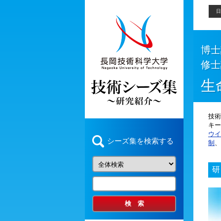
日
博
修
生
技術
キー
ウイ
シーズ集を検索する
制
、
研