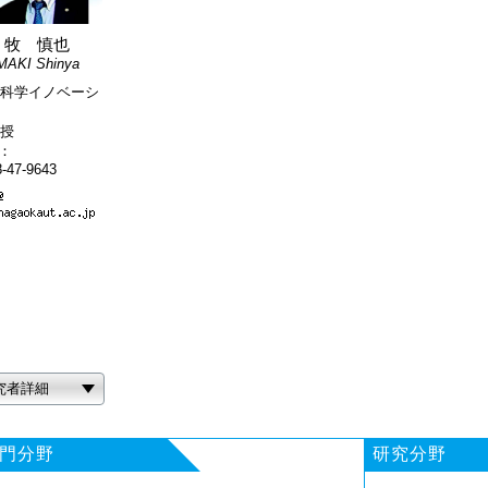
牧 慎也
MAKI Shinya
科学イノベーシ
授
L：
-47-9643
究者詳細
門分野
研究分野