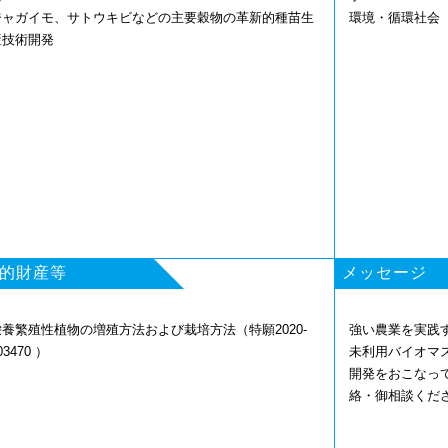
ジャガイモ、サトウキビなどの主要穀物の革新的種苗生
環境・循環社
産技術開発
的財産等
メッセージ
栄養繁殖性植物の増殖方法および栽培方法（特願2020-
強い農業を実践
03470 ）
未利用バイオマ
開発をおこなっ
絡・御相談くだ