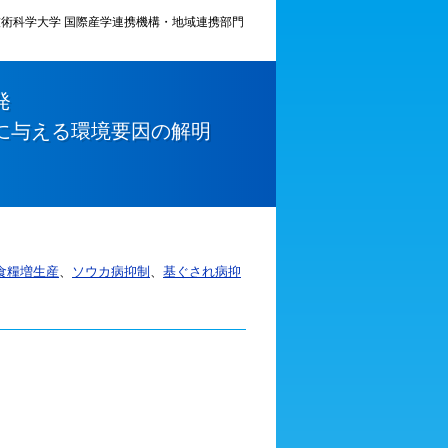
術科学大学 国際産学連携機構・地域連携部門
法の開発
物に与える環境要因の解明
食糧増生産
、
ソウカ病抑制
、
基ぐされ病抑