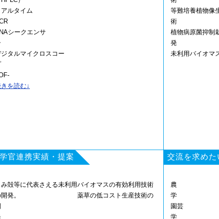
リアルタイム
等難培養植物像
PC
DNAシークエンサ
植物病原菌抑制
ー
デジタルマイクロスコー
未利用バイオマ
プ
OF-
GC/M
続きを読む↓
分子生物学解析装置各種
学官連携実績・提案
交流を求めた
もみ殻等に代表さえる未利用バイオマスの有効利用技術
農
の開発。 薬草の低コスト生産技術の
開
園芸
発