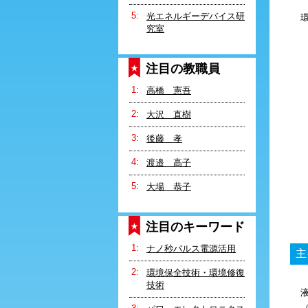
光エネルギーデバイス研
究室
注目の教職員
高橋 憲吾
大沢 直樹
後藤 孝
渡邉 高子
大場 恭子
注目のキーワード
ナノ秒パルス電源活用
主
環境保全技術・環境修復
技術