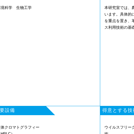
環境科学 生物工学
本研究室では、
います。具体的
を重点を置き、
ス利用技術の基
要設備
得意とする技
液体クロマトグラフィー
ウイルスフリー
（HPLC）
術