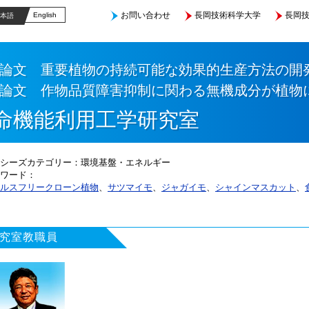
お問い合わせ
長岡技術科学大学
長岡技
English
本語
士論文 重要植物の持続可能な効果的生産方
士論文 作物品質障害抑制に関わる無機成分が植
命機能利用工学研究室
シーズカテゴリー
環境基盤・エネルギー
ワード
ルスフリークローン植物
、
サツマイモ
、
ジャガイモ
、
シャインマスカット
、
究室教職員