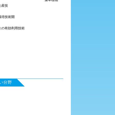
生産技
R
術
栽培技術開
発
スの有効利用技術
S
い分野
学