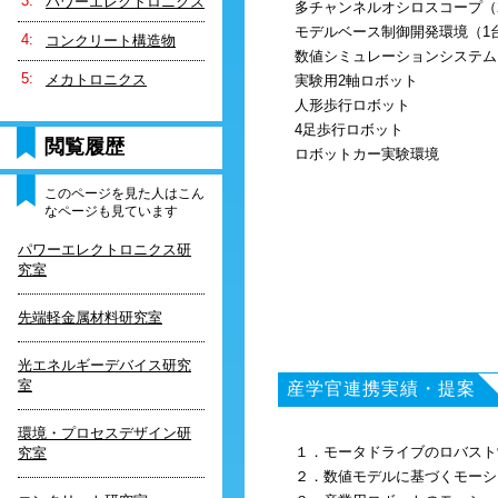
パワーエレクトロニクス
多チャンネルオシロスコープ（
モデルベース制御開発環境（1
コンクリート構造物
数値シミュレーションシステム
メカトロニクス
実験用2軸ロボット
人形歩行ロボット
4足歩行ロボット
閲覧履歴
ロボットカー実験環境
このページを見た人はこん
なページも見ています
パワーエレクトロニクス研
究室
先端軽金属材料研究室
光エネルギーデバイス研究
室
産学官連携実績・提案
環境・プロセスデザイン研
１．モータドライブのロバスト
究室
２．数値モデルに基づくモーシ