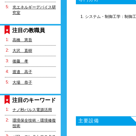
光エネルギーデバイス研
究室
1. システム・制御工学：制御
注目の教職員
高橋 憲吾
大沢 直樹
後藤 孝
渡邉 高子
大場 恭子
注目のキーワード
ナノ秒パルス電源活用
環境保全技術・環境修復
主要設備
技術