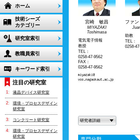
ホーム
技術シーズ
宮崎 敏昌
ファン
カテゴリー
MIYAZAKI
Jua
Toshimasa
助教
研究室索引
電気電子情報
TEL：
教授
0258-47
TEL：
教職員索引
0258-47-9562
FAX：
0258-47-9562
キーワード索引
注目の研究室
液晶デバイス研究室
環境・プロセスデザイン
研究室
コンクリート研究室
研究者詳細
環境・プロセスデザイン
研究室
専門分野