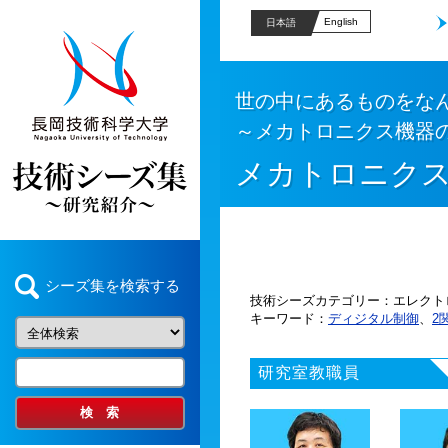
English
日本語
世の中にあるものをなん
～メカトロニクス機器
メカトロニク
シーズ集を検索する
技術シーズカテゴリー
エレクト
キーワード
ディジタル制御
、
2
研究室教職員