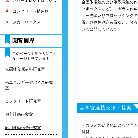
パワーエレクトロニクス
全固体電池および液系電池の作
ブボックスなど）、ガラス作成
コンクリート構造物
ザー光源及びプロセッシングの
メカトロニクス
置、熱物性測定装置など、保有
ジで公開しています。
閲覧履歴
このページを見た人はこん
なページも見ています
先端軽金属材料研究室
光エネルギーデバイス研究
室
コンクリート研究室
産学官連携実績・提案
都市計画研究室
・ガラスの結晶化による全固体
応用波動光学研究室
開発