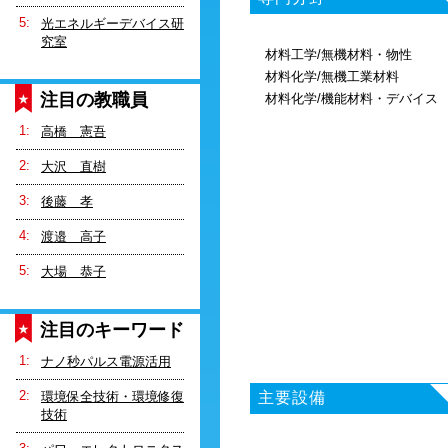
光エネルギーデバイス研
究室
材料工学/無機材料・物性
材料化学/無機工業材料
注目の教職員
材料化学/機能材料・デバイス
高橋 憲吾
大沢 直樹
後藤 孝
渡邉 高子
大場 恭子
注目のキーワード
ナノ秒パルス電源活用
環境保全技術・環境修復
主要設備
技術