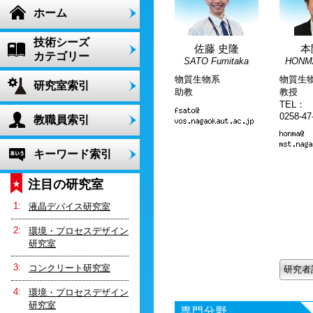
ホーム
技術シーズ
本
佐藤 史隆
カテゴリー
HONMA
SATO Fumitaka
物質生
物質生物系
研究室索引
教授
助教
TEL：
0258-47
教職員索引
キーワード索引
注目の研究室
液晶デバイス研究室
環境・プロセスデザイン
研究室
コンクリート研究室
研究者
環境・プロセスデザイン
研究室
専門分野