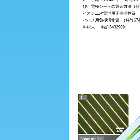
び、電極シートの製造方法（特許
イオン二次電池用正極活物質 （特
バイス用負極活物質 （特許674
料粉末 （特許6432969）