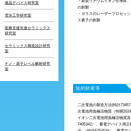
・新規リチウムイオン伝導体、
液晶デバイス研究室
の創製
・ガラスのレーザープロセッシ
雪氷工学研究室
ス素子の創製
医療支援先進セラミックス
研究室
セラミックス構造設計研究
室
ナノ・原子レベル解析研究
室
知的財産等
二次電池の製造方法(特許7345
次電池用負極活物質（特開2024-
イオン二次電池用負極活物質及
7405342）、蓄電デバイス
法 （特許6754534）、蓄電