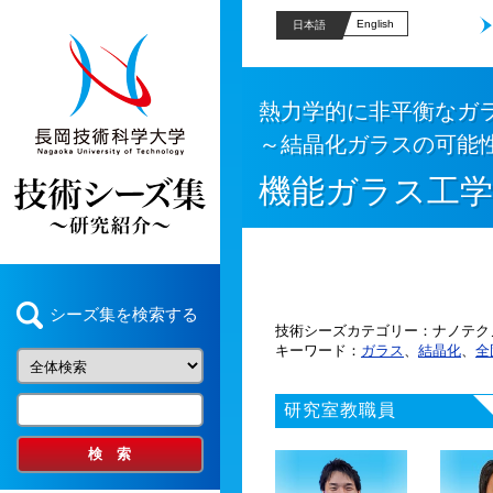
English
日本語
熱力学的に非平衡なガ
～結晶化ガラスの可能
機能ガラス工学
シーズ集を検索する
技術シーズカテゴリー
ナノテク
キーワード
ガラス
、
結晶化
、
全
研究室教職員