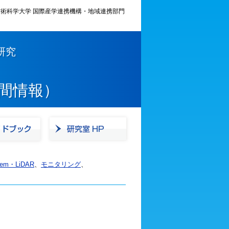
術科学大学 国際産学連携機構・地域連携部門
研究
間情報）
stem・LiDAR
、
モニタリング
、