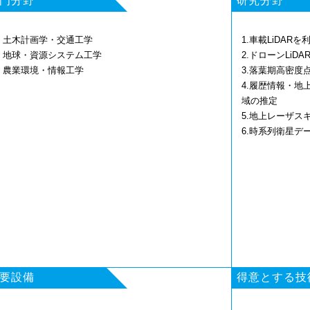
門分野
研究分野
1. 土木計画学・交通工学
1.車載LiDA
2. 地球・資源システム工学
2.ドローンLi
. 農業環境・情報工学
3.落葉期高密度
4.履歴情報・
域の推定
5.地上レーザ
6.時系列衛星デ
要設備
得意とする技