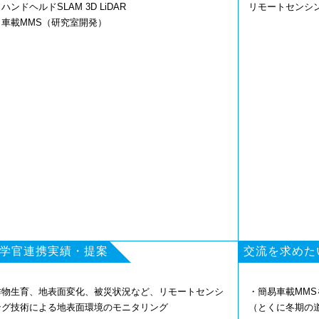
ハンドヘルドSLAM 3D LiDAR
リモートセンシ
・車載MMS（研究室開発）
学官連携実績・提案
交流を求めた
作物生育、地表面変化、被災状況など、リモートセンシ
・簡易車載MM
ング技術による地表面環境のモニタリング
（とくに冬期の