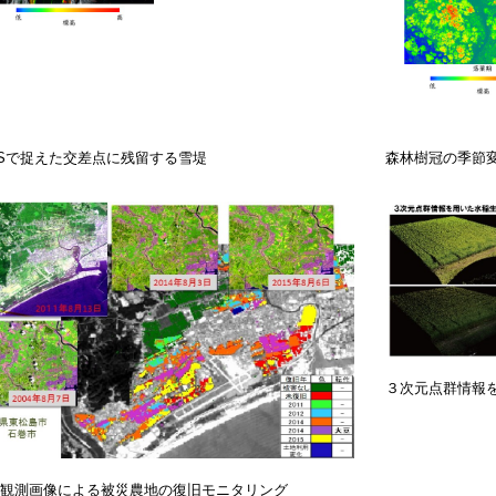
Sで捉えた交差点に残留する雪堤
森林樹冠の季節変
３次元点群情報
観測画像による被災農地の復旧モニタリング