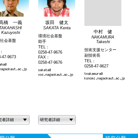
高橋 一義
坂田 健太
TAKAHASHI
SAKATA Kenta
中村 健
Kazuyoshi
環境社会基盤
NAKAMURA
社会基盤
助手
Takeshi
TEL：
技術支援センター
L：
0258-47-9676
副技術長
-47-9673
FAX：
TEL：
0258-47-9676
0258-47-9627
究者詳細
研究者詳細