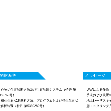
的財産等
メッセージ
1. 作物の生育診断方法及び生育診断システム（特許 第
UAVによる作
982769号）
手法および装置
2. 植生生育状況解析方法、プログラムおよび植生生育状
地上レーザスキ
解析装置（特許 第5369282号）
態モニタリング