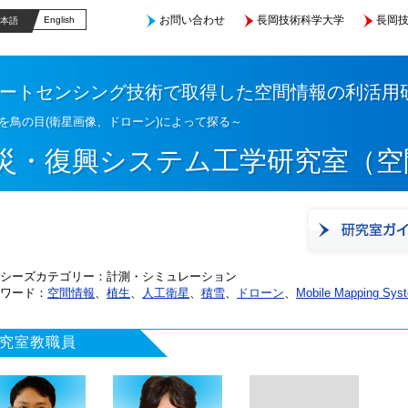
お問い合わせ
長岡技術科学大学
長岡技
English
本語
ートセンシング技術で取得した空間情報の利活用
を鳥の目(衛星画像、ドローン)によって探る～
災・復興システム工学研究室（空
シーズカテゴリー
計測・シミュレーション
ワード
空間情報
、
植生
、
人工衛星
、
積雪
、
ドローン
、
Mobile Mapping Sy
究室教職員