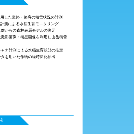
Rを利用した道路・路肩の積雪状況の計測
DAR計測による水稲生育モニタリング
点群からの森林表層モデルの復元
地上撮影画像・衛星画像を利用し山岳積雪
スキャナ計測による水稲生育状態の推定
ータを用いた作物の経時変化抽出
術