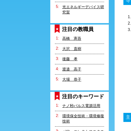
専
光エネルギーデバイス研
究室
注目の教職員
3
高橋 憲吾
大沢 直樹
後藤 孝
渡邉 高子
大場 恭子
注目のキーワード
ナノ秒パルス電源活用
環境保全技術・環境修復
主
技術