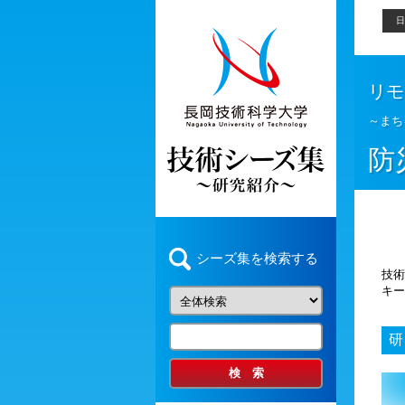
日
リモ
～まち
防
シーズ集を検索する
技術
キー
研