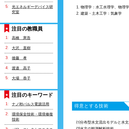
光エネルギーデバイス研
1. 物理学：水工水理学、物理
究室
2. 建築・土木工学：気象学
注目の教職員
高橋 憲吾
大沢 直樹
後藤 孝
渡邉 高子
大場 恭子
注目のキーワード
ナノ秒パルス電源活用
得意とする技術
環境保全技術・環境修復
技術
⑴分布型水文流出モデルと水文
⑵水文の観測解析技術