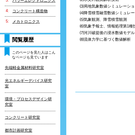
パワーエレクトロニクス
⑶局地気象数値シミュレーショ
コンクリート構造物
⑷降雪積雪融雪数値シミュレー
⑸気象観測、降雪積雪観測
メカトロニクス
⑹気象予報士、情報処理第1種
⑺河川破提後の浸水数値モデル
閲覧履歴
⑻流体力学に基づく数値解析
このページを見た人はこん
なページも見ています
先端軽金属材料研究室
光エネルギーデバイス研究
室
環境・プロセスデザイン研
究室
コンクリート研究室
都市計画研究室