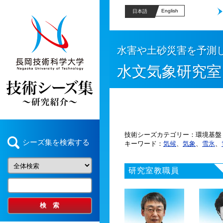
English
日本語
水害や土砂災害を予測
水文気象研究室
技術シーズカテゴリー
環境基盤
シーズ集を検索する
キーワード
気候
、
気象
、
雪氷
、
研究室教職員