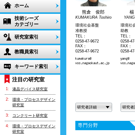
ホーム
熊倉 俊郎
楊
KUMAKURA Toshiro
YANG
技術シーズ
カテゴリー
環境社会基盤
環境社
准教授
助教
TEL：
TEL：
研究室索引
0258-47-9672
0258-47
FAX：
FAX：
0258-47-9672
0258-47
教職員索引
キーワード索引
注目の研究室
液晶デバイス研究室
環境・プロセスデザイン
研究室
研究者詳細
研究者
コンクリート研究室
専門分野
環境・プロセスデザイン
研究室