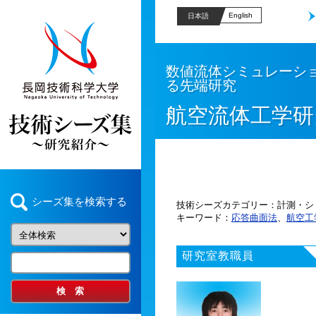
English
日本語
数値流体シミュレーシ
る先端研究
航空流体工学研
シーズ集を検索する
技術シーズカテゴリー
計測・シ
キーワード
応答曲面法
、
航空工
研究室教職員