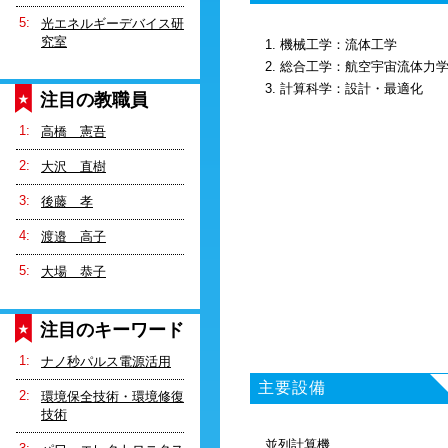
光エネルギーデバイス研
究室
1. 機械工学：流体工学
2. 総合工学：航空宇宙流体力
3. 計算科学：設計・最適化
注目の教職員
高橋 憲吾
大沢 直樹
後藤 孝
渡邉 高子
大場 恭子
注目のキーワード
ナノ秒パルス電源活用
主要設備
環境保全技術・環境修復
技術
並列計算機