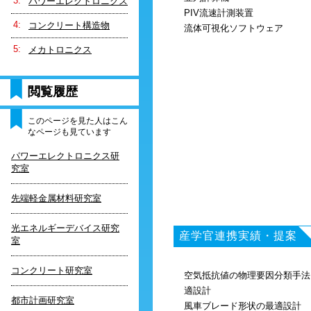
パワーエレクトロニクス
PIV流速計測装置
コンクリート構造物
流体可視化ソフトウェア
メカトロニクス
閲覧履歴
このページを見た人はこん
なページも見ています
パワーエレクトロニクス研
究室
先端軽金属材料研究室
光エネルギーデバイス研究
産学官連携実績・提案
室
コンクリート研究室
空気抵抗値の物理要因分類手法
適設計
都市計画研究室
風車ブレード形状の最適設計