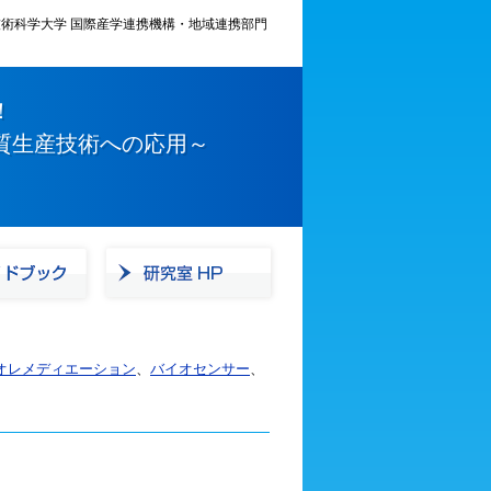
術科学大学 国際産学連携機構・地域連携部門
！
質生産技術への応用～
オレメディエーション
、
バイオセンサー
、