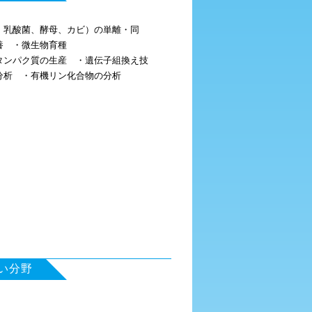
、乳酸菌、酵母、カビ）の単離・同
養 ・微生物育種
タンパク質の生産 ・遺伝子組換え技
分析 ・有機リン化合物の分析
い分野