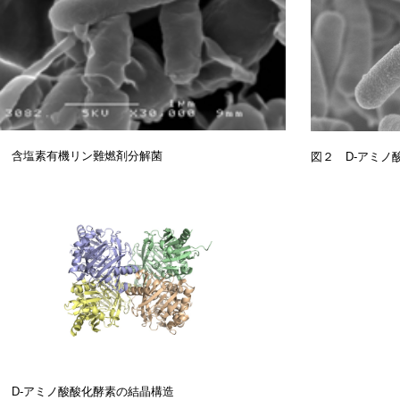
 含塩素有機リン難燃剤分解菌
図２ D-アミノ
 D-アミノ酸酸化酵素の結晶構造