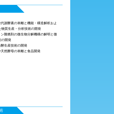
ノ酸代謝酵素の単離と機能・構造解析およ
た物質生産・分析技術の開発
機リン難燃剤の微生物分解機構の解明と微
術の開発
の発酵生産技術の開発
や天然酵母の単離と食品開発
術