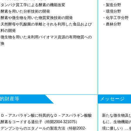
・タンパク質工学による酵素の機能改変
・製造分野
・酵素を用いた分析技術の開発
・環境分野
・酵素や微生物を用いた物質変換技術の開発
・化学工学分野
・天然酵母や乳酸菌の単離とそれを利用した食品および
・農林分野
飲料の開発
・微生物を用いた未利用バイオマス資源の有用物質への
変換
的財産等
メッセージ
・Ｄ－アスパラギン酸に特異的なＤ－アスパラギン酸酸
新たな微生物及
酵素をコードする遺伝子（特開2004-321075）
もに、生物機能
・デンプンからのエタノールの製造方法（特願2002-
境に優しい）…