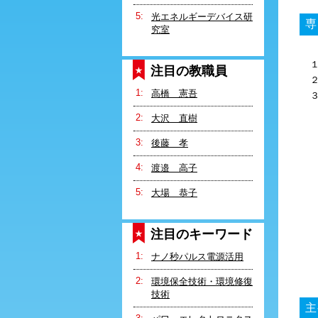
光エネルギーデバイス研
専
究室
注目の教職員
高橋 憲吾
大沢 直樹
後藤 孝
渡邉 高子
大場 恭子
注目のキーワード
ナノ秒パルス電源活用
環境保全技術・環境修復
技術
主