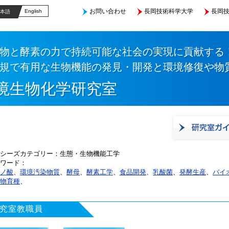
お問い合わせ
長岡技術科学大学
長岡技
English
本語
物と酵素の力で持続可能な社会の実現に貢献する
規で有用な生物機能の発見・開発と環境修復や物
境生物化学研究室
シーズカテゴリー
生態・生物機能工学
ワード
ノ酸
、
環境汚染物質
、
酵母
、
酵素工学
、
食品開発
、
乳酸菌
、
発酵生産
、
バイ
物育種
、
究室教職員