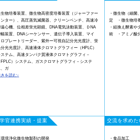
微生物培養装置、微生物高密度培養装置（ジャーファー
・微生物（細菌
メンター）、高圧蒸気滅菌器、クリーンベンチ、高速冷
定 ・微生物培
却遠心機、位相差蛍光顕鏡、DNA電気泳動装置、ＤNA
・組換え酵素や
増幅装置、DNAシーケンサー、遺伝子導入装置、マイ
術 ・アミノ酸
クロプレートリーダー、紫外ー可視自記分光光度計、蛍
光分光光度計、高速液体クロマトグラフィー（HPLC）
システム、高速タンパク質液体クロマトグラフィ－
（FPLC）システム、ガスクロマトグラフィ－システ
ム、ガ
スクロマトグラフィー／質量分析（GC/MS）システム
続きを読む↓
学官連携実績・提案
交流を求めた
・環境浄化微生物製剤の開発
・食品加工