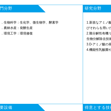
門分野
研究分野
１．生物科学：生化学、微生物学、酵素学
1.新規なアミ
２．農林水産：発酵生産
びそれらを用い
３．環境工学：環境修復
2.難分解性有
生物分解除去技
3.D-アミノ酸
4.機能性乳酸菌
要設備
得意とする技