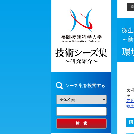
日
微生
～新
環
シーズ集を検索する
技術
キー
アミ
微生
研