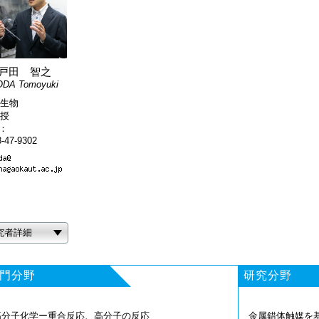
戸田 智之
ODA Tomoyuki
生物
授
L：
-47-9302
究者詳細
門分野
研究分野
高分子化学ー重合反応、高分子の反応
金属錯体触媒を