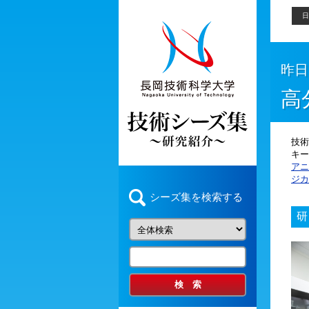
日
昨日
高
技術
キー
アニ
ジカ
シーズ集を検索する
研