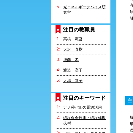
光エネルギーデバイス研
究室
注目の教職員
高橋 憲吾
大沢 直樹
後藤 孝
渡邉 高子
大場 恭子
注目のキーワード
主
ナノ秒パルス電源活用
環境保全技術・環境修復
技術
温