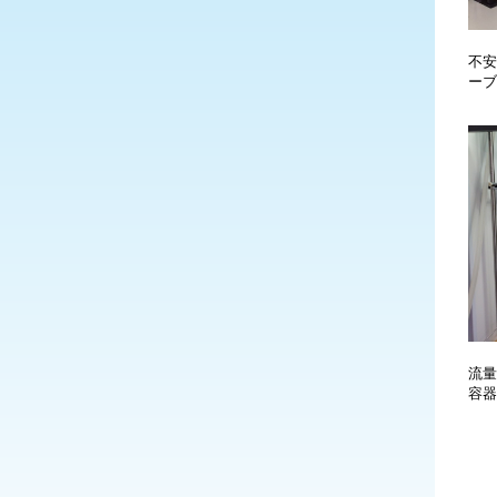
不安
ーブ
流量
容器