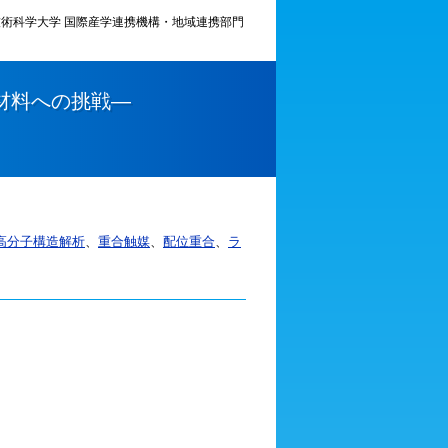
術科学大学 国際産学連携機構・地域連携部門
材料への挑戦―
高分子構造解析
、
重合触媒
、
配位重合
、
ラ