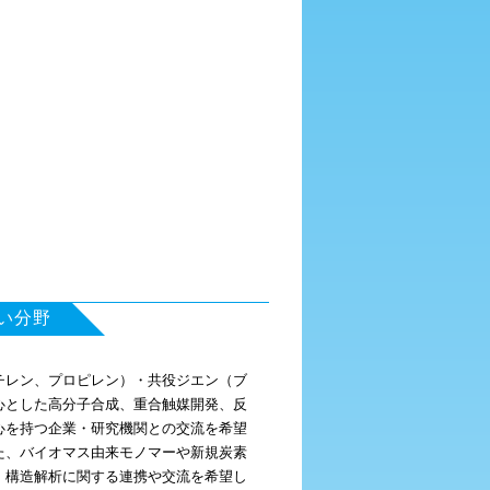
い分野
チレン、プロピレン）・共役ジエン（ブ
心とした高分子合成、重合触媒開発、反
心を持つ企業・研究機関との交流を希望
た、バイオマス由来モノマーや新規炭素
、構造解析に関する連携や交流を希望し