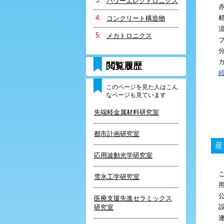
パワーエレクトロニクス
赤
コンクリート構造物
メカトロニクス
ガ
閲覧履歴
(
このページを見た人はこん
なページも見ています
先端軽金属材料研究室
都市計画研究室
産
応用波動光学研究室
雪氷工学研究室
医療支援先進セラミックス
研究室