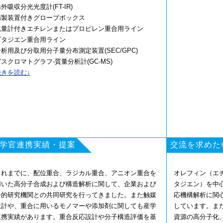
外吸収分光光度計(FT-IR)
精製装置付きグローブボックス
流量計付きエチレンまたはプロピレン重合用ライン
ブタジエン重合用ライン
分析用及び分取用分子量分布測定装置(SEC/GPC)
スクロマトグラフ-質量分析計(GC-MS)
水素炎イオン化検出器付き薄層クロマトグラフ装置
続きを読む↓
TLC-FID)
示差走査熱量計
熱重量分析装置
学官連携実績・提案
交流を求めた
これまでに、配位重合、ラジカル重合、アニオン重合を
オレフィン（エ
用いた高分子合成および構造解析に関して、企業および
タジエン）を中
公的研究機関との共同研究を行ってきました。また触媒
応機構解析に関
設計や、重合に用いるモノマーや添加剤に関しても産学
しています。ま
連携実績があります。重合反応設計や分子構造評価を基
資源の高分子化