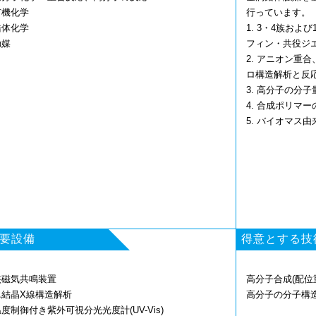
有機化学
行っています。
錯体化学
1. 3・4族お
触媒
フィン・共役ジ
2. アニオン重
ロ構造解析と反
3. 高分子の分
4. 合成ポリマ
5. バイオマス
要設備
得意とする技
核磁気共鳴装置
高分子合成(配位
単結晶X線構造解析
高分子の分子構
度制御付き紫外可視分光光度計(UV-Vis)