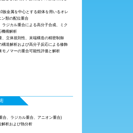
よび10族金属を中心とする錯体を用いるオレ
エン類の配位重合
合、ラジカル重合による高分子合成、ミク
応機構解析
子量、立体規則性、末端構造の精密制御
ーの構造解析および高分子反応による修飾
由来モノマーの重合可能性評価と解析
術
重合、ラジカル重合、アニオン重合)
造解析および熱分析