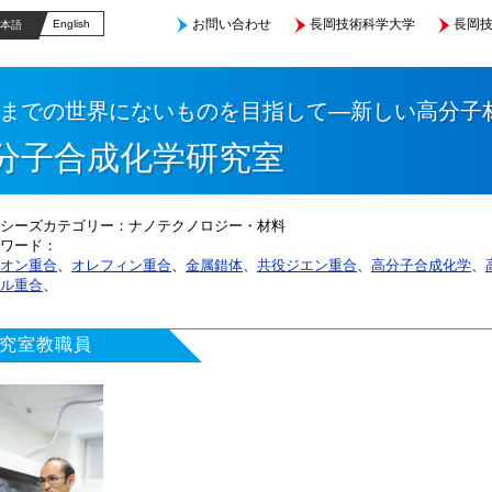
お問い合わせ
長岡技術科学大学
長岡技
English
本語
までの世界にないものを目指して―新しい高分子
分子合成化学研究室
シーズカテゴリー
ナノテクノロジー・材料
ワード
オン重合
、
オレフィン重合
、
金属錯体
、
共役ジエン重合
、
高分子合成化学
、
ル重合
、
究室教職員