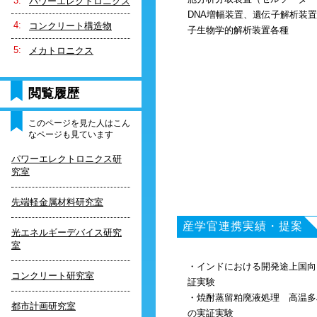
パワーエレクトロニクス
DNA増幅装置、遺伝子解析装
コンクリート構造物
子生物学的解析装置各種
メカトロニクス
閲覧履歴
このページを見た人はこん
なページも見ています
パワーエレクトロニクス研
究室
先端軽金属材料研究室
産学官連携実績・提案
光エネルギーデバイス研究
室
・インドにおける開発途上国向
コンクリート研究室
証実験
・焼酎蒸留粕廃液処理 高温多
都市計画研究室
の実証実験