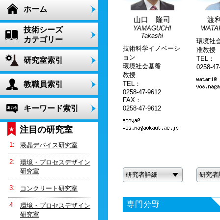
ホーム
山口 隆司
渡
YAMAGUCHI
WATAR
技術シーズ
Takashi
カテゴリー
環境社
技術科学イノベーシ
准教授
ョン
TEL：
研究室索引
環境社会基盤
0258-47
教授
教職員索引
TEL：
0258-47-9612
FAX：
キーワード索引
0258-47-9612
注目の研究室
液晶デバイス研究室
環境・プロセスデザイン
研究室
研究者詳細
研究者
コンクリート研究室
専門分野
環境・プロセスデザイン
研究室