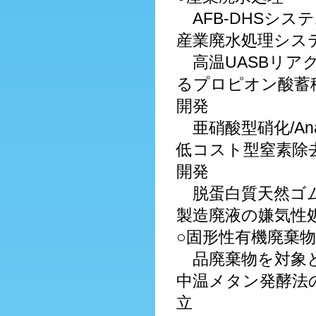
AFB-DHSシス
産業廃水処理シス
高温UASBリア
るプロピオン酸蓄
開発
亜硝酸型硝化/An
低コスト型窒素除
開発
脱蛋白質天然ゴ
製造廃液の嫌気性
○固形性有機廃棄
品廃棄物を対象
中温メタン発酵法
立