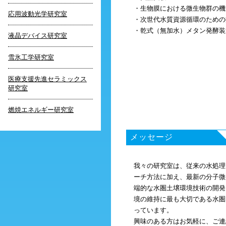
・生物膜における微生物群の機
応用波動光学研究室
・次世代水質資源循環のための
・乾式（無加水）メタン発酵装
液晶デバイス研究室
雪氷工学研究室
医療支援先進セラミックス
研究室
燃焼エネルギー研究室
メッセージ
我々の研究室は、従来の水処理
ーチ方法に加え、最新の分子微
端的な水圏土壌環境技術の開発
境の維持に最も大切である水圏
っています。
興味のある方はお気軽に、ご連