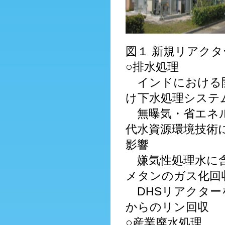
図１ 新規リアク
○排水処理
インドにおける
け下水処理システ
無曝気・省エネ
代水資源環境技術
影響
嫌気性処理水に
メタンのガス化回
DHSリアクター
からのリン回収
○産業廃水処理