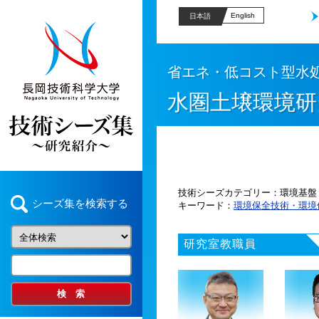
English
日本語
省エネ・低コスト型水
水圏土壌環境研
技術シーズカテゴリー
環境基盤
シーズ集を検索する
キーワード
環境保全技術・環境
研究室教職員