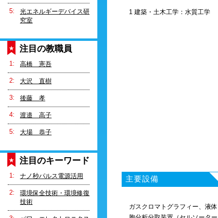
光エネルギーデバイス研
1 建築・土木工学：水質工学
究室
注目の教職員
高橋 憲吾
大沢 直樹
後藤 孝
渡邉 高子
大場 恭子
注目のキーワード
ナノ秒パルス電源活用
主要設備
環境保全技術・環境修復
技術
ガスクロマトグラフィー、液体
胞分析分取装置（セルソーター