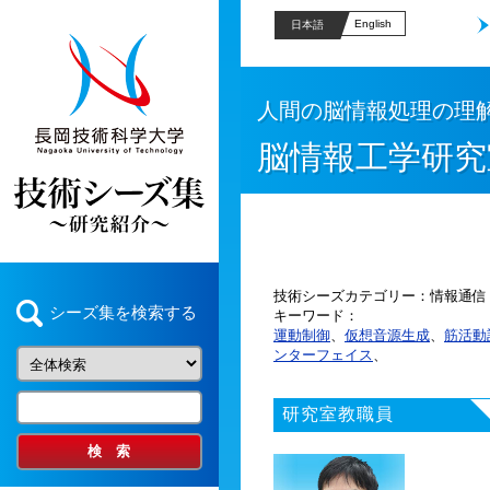
English
日本語
人間の脳情報処理の理
脳情報工学研究
技術シーズカテゴリー
情報通信
シーズ集を検索する
キーワード
運動制御
、
仮想音源生成
、
筋活動
ンターフェイス
、
研究室教職員