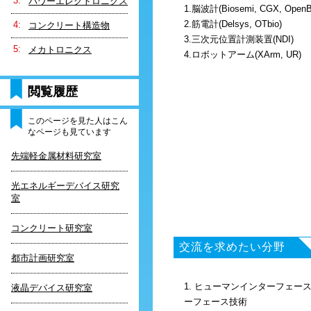
パワーエレクトロニクス
1.脳波計(Biosemi, CGX, OpenB
2.筋電計(Delsys, OTbio)
コンクリート構造物
3.三次元位置計測装置(NDI)
メカトロニクス
4.ロボットアーム(XArm, UR)
閲覧履歴
このページを見た人はこん
なページも見ています
先端軽金属材料研究室
光エネルギーデバイス研究
室
コンクリート研究室
交流を求めたい分野
都市計画研究室
1. ヒューマンインターフェー
液晶デバイス研究室
ーフェース技術