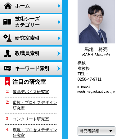
ホーム
技術シーズ
カテゴリー
研究室索引
馬場 将亮
教職員索引
BABA Masaaki
機械
キーワード索引
准教授
TEL：
0258-47-9711
注目の研究室
液晶デバイス研究室
環境・プロセスデザイン
研究室
コンクリート研究室
環境・プロセスデザイン
研究者詳細
研究室