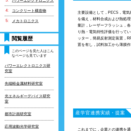
パワーエレクトロニクス
コンクリート構造物
主要設備として，PECS，電
を備え，材料合成および熱処理
メカトロニクス
量計，レーザーフラッシュ，各
り熱・電気特性評価を行ってい
閲覧履歴
ッター，簡易反射測定装置，R
置を有し，試料加工から薄膜作
このページを見た人はこん
なページも見ています
パワーエレクトロニクス研
究室
先端軽金属材料研究室
光エネルギーデバイス研究
室
産学官連携実績・提案
都市計画研究室
応用波動光学研究室
これまでに，企業との連携を通