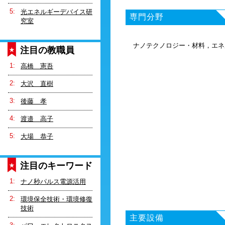
光エネルギーデバイス研
専門分野
究室
ナノテクノロジー・材料，エネ
注目の教職員
高橋 憲吾
大沢 直樹
後藤 孝
渡邉 高子
大場 恭子
注目のキーワード
ナノ秒パルス電源活用
環境保全技術・環境修復
技術
主要設備