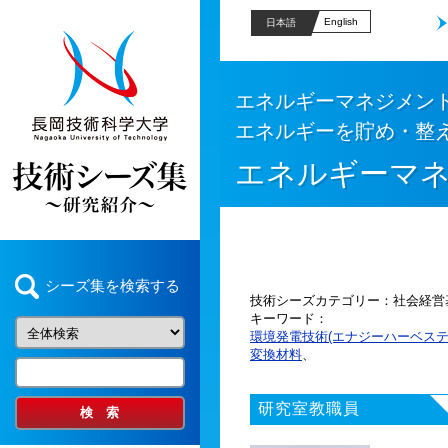
English
日本語
エネルギーマネジメン
エネルギーを貯め・整
エネルギーマ
シーズ集を検索する
技術シーズカテゴリー
社会経営
キーワード
環境発電技術(エナジーハーベステ
変換材料
、
研究室教職員