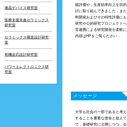
能評価や，生産効率向上を目的
液晶デバイス研究室
討に取り組んできました．また
料開発およびその特性評価にも
医療支援先進セラミックス
研究や公的研究プロジェクトへ
研究室
官連携による研究開発を柔軟に
内容はHPをご覧ください．
セラミックス構造設計研究
室
有機反応設計研究室
パワーエレクトロニクス研
究室
メッセージ
大学も社会の一部であると考え
することを重要な使命と捉えて
て，基礎研究に立脚しつつ，企