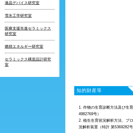
液晶デバイス研究室
雪氷工学研究室
医療支援先進セラミックス
研究室
燃焼エネルギー研究室
セラミックス構造設計研究
室
知的財産等
1. 作物の生育診断方法及び生
4982769号）
2. 植生生育状況解析方法、プ
況解析装置（特許 第5369282