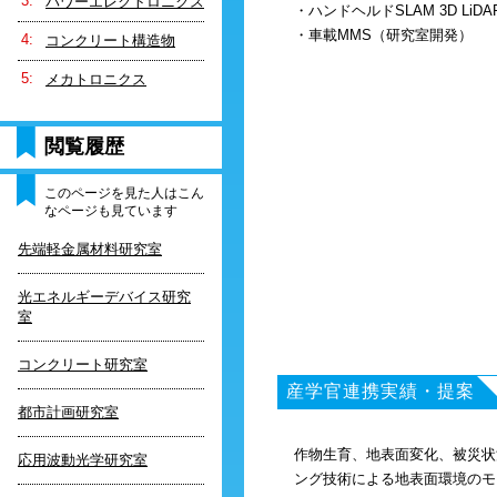
パワーエレクトロニクス
・ハンドヘルドSLAM 3D LiDA
・車載MMS（研究室開発）
コンクリート構造物
メカトロニクス
閲覧履歴
このページを見た人はこん
なページも見ています
先端軽金属材料研究室
光エネルギーデバイス研究
室
コンクリート研究室
産学官連携実績・提案
都市計画研究室
作物生育、地表面変化、被災状
応用波動光学研究室
ング技術による地表面環境のモ