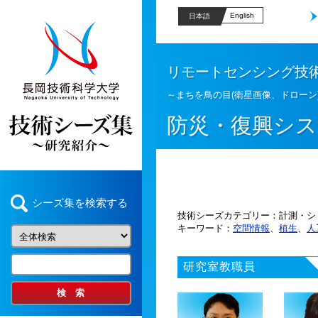
English
日本語
リモートセンシング技
～まちを鳥の目(衛星画像、ドローン
防災・復興シス
シーズ集を検索する
技術シーズカテゴリー
計測・シ
キーワード
空間情報
、
植生
、
人
研究室教職員