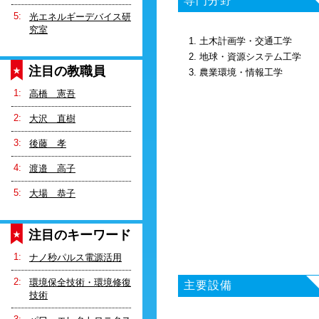
専門分野
光エネルギーデバイス研
究室
1. 土木計画学・交通工学
2. 地球・資源システム工学
注目の教職員
3. 農業環境・情報工学
高橋 憲吾
大沢 直樹
後藤 孝
渡邉 高子
大場 恭子
注目のキーワード
ナノ秒パルス電源活用
環境保全技術・環境修復
主要設備
技術