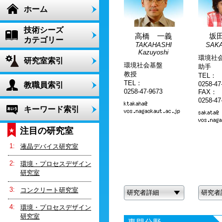
ホーム
技術シーズ
高橋 一義
坂
カテゴリー
TAKAHASHI
SAKA
Kazuyoshi
環境社
研究室索引
環境社会基盤
助手
教授
TEL：
TEL：
0258-47
教職員索引
0258-47-9673
FAX：
0258-47
キーワード索引
注目の研究室
液晶デバイス研究室
環境・プロセスデザイン
研究室
コンクリート研究室
研究者詳細
研究者
環境・プロセスデザイン
研究室