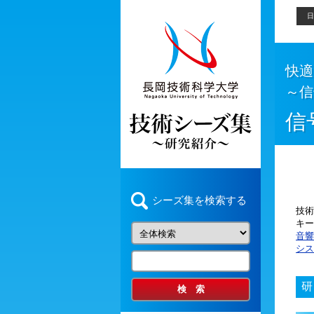
日
快適
～信
信
シーズ集を検索する
技術
キー
音響
シス
研