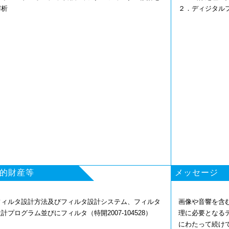
解析
２．ディジタル
的財産等
メッセージ
フィルタ設計方法及びフィルタ設計システム、フィルタ
画像や音響を含
計プログラム並びにフィルタ（特開2007-104528）
理に必要となる
にわたって続け