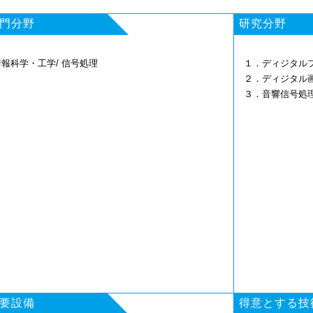
門分野
研究分野
情報科学・工学/ 信号処理
１．ディジタル
２．ディジタル
３．音響信号処
要設備
得意とする技