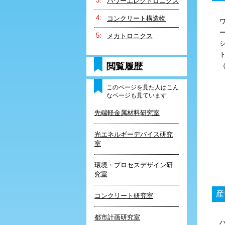
パワーエレクトロニクス
コンクリート構造物
ー
メカトロニクス
シ
閲覧履歴
（
このページを見た人はこん
なページも見ています
先端軽金属材料研究室
光エネルギーデバイス研究
室
環境・プロセスデザイン研
究室
産
コンクリート研究室
都市計画研究室