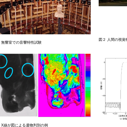
図２ 人間の視覚特
 無響室での音響特性試験
 X線が図による遺物判別の例