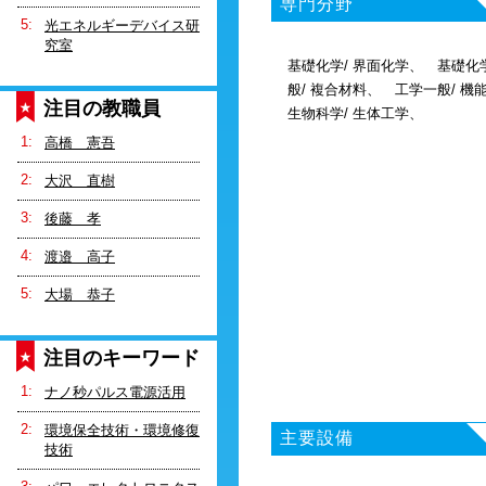
専門分野
光エネルギーデバイス研
究室
基礎化学/ 界面化学、 基礎化
般/ 複合材料、 工学一般/ 機
注目の教職員
生物科学/ 生体工学、
高橋 憲吾
大沢 直樹
後藤 孝
渡邉 高子
大場 恭子
注目のキーワード
ナノ秒パルス電源活用
環境保全技術・環境修復
主要設備
技術