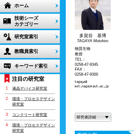
ホーム
技術シーズ
カテゴリー
多賀谷 基博
研究室索引
TAGAYA Motohiro
物質生物
教職員索引
教授
TEL：
0258-47-9345
キーワード索引
FAX：
0258-47-9300
注目の研究室
液晶デバイス研究室
環境・プロセスデザイン
研究室
コンクリート研究室
研究者詳細
環境・プロセスデザイン
研究室