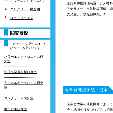
パワーエレクトロニクス
細胞親和性評価装置、ナノ材料
アナライザ、自動比表面積／細
コンクリート構造物
光光度計、蛍光顕微鏡、等
メカトロニクス
閲覧履歴
このページを見た人はこん
なページも見ています
パワーエレクトロニクス研
究室
先端軽金属材料研究室
光エネルギーデバイス研究
室
産学官連携実績・提案
コンクリート研究室
企業と大学の連携開発によって
都市計画研究室
会・地域へ役立つ技術として転