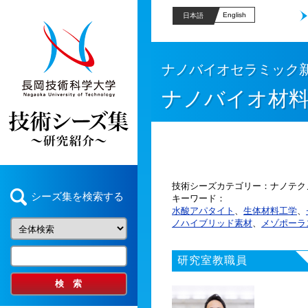
English
日本語
ナノバイオセラミック
ナノバイオ材
技術シーズカテゴリー
ナノテク
シーズ集を検索する
キーワード
水酸アパタイト
、
生体材料工学
、
ノハイブリッド素材
、
メゾポーラ
研究室教職員