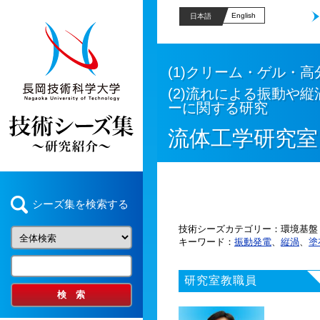
English
日本語
(1)クリーム・ゲル・
(2)流れによる振動や
ーに関する研究
流体工学研究室
シーズ集を検索する
技術シーズカテゴリー
環境基盤
キーワード
振動発電
、
縦渦
、
塗
研究室教職員