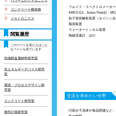
パワーエレクトロニクス
フルイド・スペクトロメーター（TA 
コンクリート構造物
ARES-G2、Anton Pear社：M
粒子形状解析装置（セイシン企業、
メカトロニクス
風洞装置
ウォータートンネル装置
閲覧履歴
熱線流速計 ほか
このページを見た人はこん
なページも見ています
先端軽金属材料研究室
光エネルギーデバイス研究
室
環境・プロセスデザイン研
究室
交流を求めたい分野
コンクリート研究室
⑴高分子流体や食品関連など、
都市計画研究室