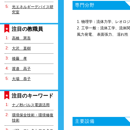
専門分野
光エネルギーデバイス研
究室
1. 物理学：流体力学、レオロ
2. 工学一般：流体工学、流体
注目の教職員
風力発電、 表面張力、 濡れ性
高橋 憲吾
大沢 直樹
後藤 孝
渡邉 高子
大場 恭子
注目のキーワード
ナノ秒パルス電源活用
環境保全技術・環境修復
技術
主要設備