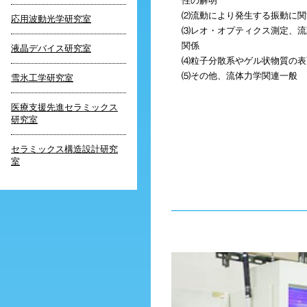
性の解明
⑵流動により発生する振動に関
応用波動光学研究室
⑶レオ・オプティクス測定、流
関係
液晶デバイス研究室
⑷粒子分散系やゲル状物質の表
⑸その他、流体力学関連一般
雪氷工学研究室
医療支援先進セラミックス
研究室
セラミックス構造設計研究
室