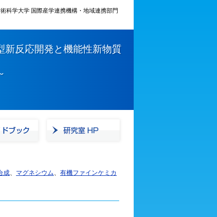
術科学大学 国際産学連携機構・地域連携部門
型新反応開発と機能性新物質
～
合成
、
マグネシウム
、
有機ファインケミカ