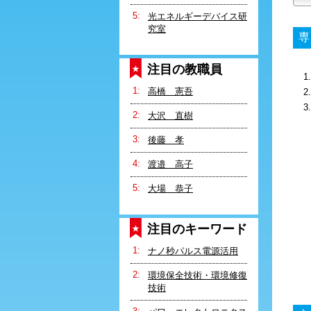
光エネルギーデバイス研
究室
専
注目の教職員
1
高橋 憲吾
2
大沢 直樹
後藤 孝
渡邉 高子
大場 恭子
注目のキーワード
ナノ秒パルス電源活用
環境保全技術・環境修復
技術