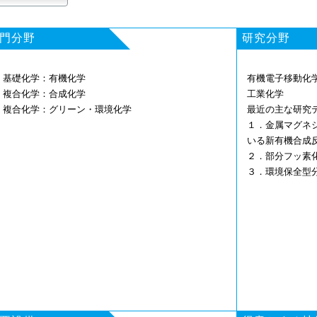
門分野
研究分野
. 基礎化学：有機化学
有機電子移動化
. 複合化学：合成化学
工業化学
3. 複合化学：グリーン・環境化学
最近の主な研究
１．金属マグネ
いる新有機合成
２．部分フッ素
３．環境保全型