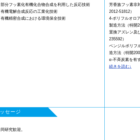
・部分フッ素化有機化合物合成を利用した反応技術
芳香族フッ素非
・有機電解合成反応の工業化技術
2012-51812）
・有機精密合成における環境保全技術
4-ポリフルオ
製造方法（特開201
置換アズレン及び
235592）
ベンジルポリフ
造方法（特開2009
α-不斉炭素を有
報3924621号）
続きを読む↓
ポリフルオロベ
4113955)
ッセージ
共同研究歓迎。