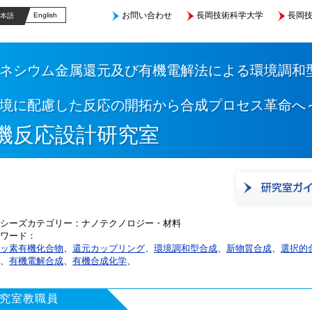
お問い合わせ
長岡技術科学大学
長岡技
English
本語
ネシウム金属還元及び有機電解法による環境調和
境に配慮した反応の開拓から合成プロセス革命へ
機反応設計研究室
シーズカテゴリー
ナノテクノロジー・材料
ワード
ッ素有機化合物
、
還元カップリング
、
環境調和型合成
、
新物質合成
、
選択的
、
有機電解合成
、
有機合成化学
、
究室教職員