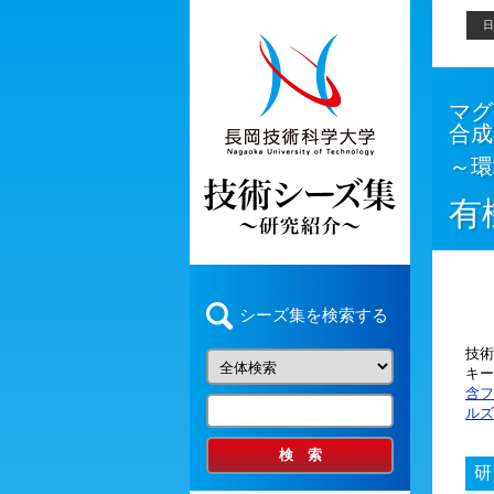
日
マグ
合成
～環
有
シーズ集を検索する
技術
キー
含フ
ルズ
研