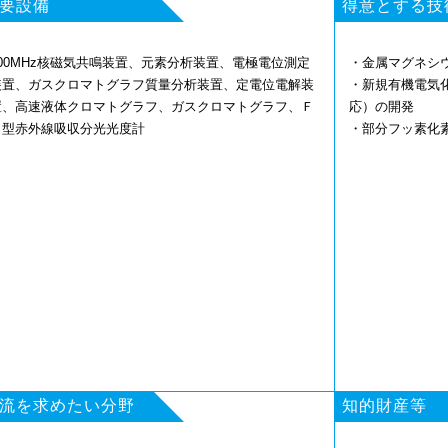
要設備
得意とする技
500MHz核磁気共鳴装置、元素分析装置、電極電位測定
・金属マグネシ
装置、ガスクロマトグラフ質量分析装置、定電位電解装
・新規有機電気
置、高速液体クロマトグラフ、ガスクロマトグラフ、Ｆ
応）の開発
Ｔ型赤外線吸収分光光度計
・部分フッ素化
流を求めたい分野
知的財産等