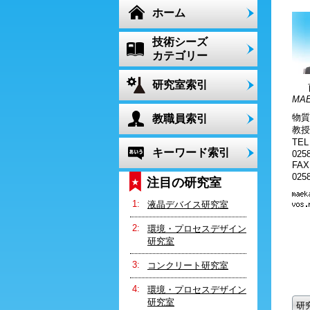
ホーム
技術シーズ
カテゴリー
研究室索引
MAE
物質
教職員索引
教授
TE
キーワード索引
0258
FA
0258
注目の研究室
液晶デバイス研究室
環境・プロセスデザイン
研究室
コンクリート研究室
環境・プロセスデザイン
研究室
研