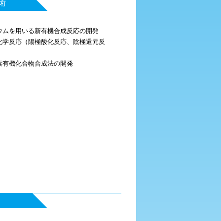
術
ウムを用いる新有機合成反応の開発
化学反応（陽極酸化反応、陰極還元反
素有機化合物合成法の開発