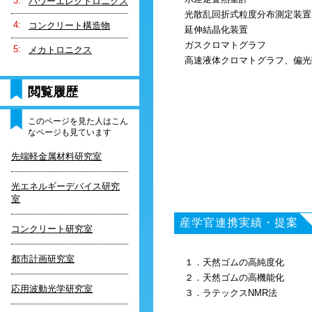
パワーエレクトロニクス
光散乱回折式粒度分布測定装置
コンクリート構造物
延伸結晶化装置
ガスクロマトグラフ
メカトロニクス
高速液体クロマトグラフ、偏光
閲覧履歴
このページを見た人はこん
なページも見ています
先端軽金属材料研究室
光エネルギーデバイス研究
室
産学官連携実績・提案
コンクリート研究室
都市計画研究室
１．天然ゴムの高純度化
２．天然ゴムの高機能化
応用波動光学研究室
３．ラテックスNMR法