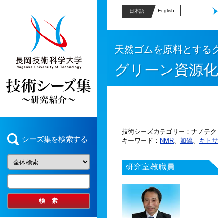
English
日本語
天然ゴムを原料とする
グリーン資源化
技術シーズカテゴリー
ナノテク
シーズ集を検索する
キーワード
NMR
、
加硫
、
キトサ
研究室教職員