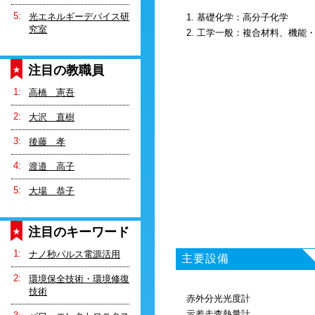
光エネルギーデバイス研
1. 基礎化学：高分子化学
究室
2. 工学一般：複合材料、機能
注目の教職員
高橋 憲吾
大沢 直樹
後藤 孝
渡邉 高子
大場 恭子
注目のキーワード
ナノ秒パルス電源活用
主要設備
環境保全技術・環境修復
技術
赤外分光光度計
示差走査熱量計