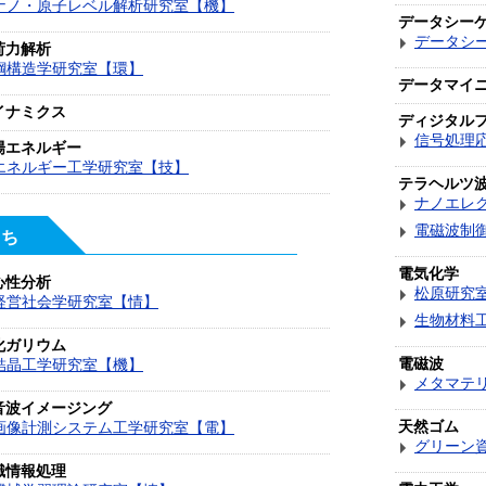
ナノ・原子レベル解析研究室【機】
データシー
データシ
荷力解析
鋼構造学研究室【環】
データマイ
イナミクス
ディジタル
信号処理
陽エネルギー
エネルギー工学研究室【技】
テラヘルツ
ナノエレ
電磁波制
ち
電気化学
心性分析
松原研究
経営社会学研究室【情】
生物材料
化ガリウム
電磁波
結晶工学研究室【機】
メタマテ
音波イメージング
天然ゴム
画像計測システム工学研究室【電】
グリーン
識情報処理