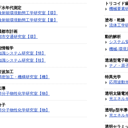
トリコイド
下水年代測定
機械要素
放射能環境動態工学研究室【環】
放射能環境動態工学研究室【量】
塗布・乾燥
流体工学
域都市計画
都市交通研究室【環】
動的解析
システム
能情報学
機械-環
知識システム研究室【情】
知識システム研究室【技】
透過型電子
ナノ・原
音波加工
精密加工・機構研究室【機】
特異光学
応用波動
伝導
超分子物性化学研究室【物】
透明太陽電
光エネル
分子
超分子物性化学研究室【物】
透明p型半導
光エネル
透明セラミ