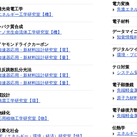
電力変換
陽光発電工学
先進エネ
エネルギー工学研究室【機】
電子材料
ンパク質合成
データマイ
ナノ光生命流体工学研究室【機】
知覚情報
イヤモンドライクカーボン
デジタルツ
加速器応用・新材料設計研究室【電】
環境・プ
加速器応用・新材料設計研究室【量】
テロ対策
性反跳散乱分光法
システム
加速器応用・新材料設計研究室【電】
加速器応用・新材料設計研究室【量】
電子顕微鏡
先端軽金
震設計
原子力材
地震工学研究室【環】
電子線後方
物緑化
先端軽金
応用植物工学研究室【物】
伝熱学
炭素化社会
エネルギ
3E（エネルギー・環境・経済）研究室【情】