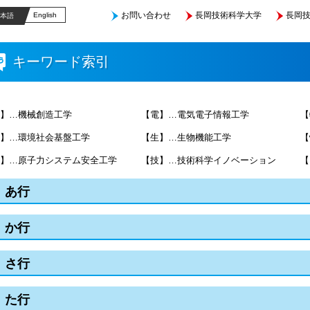
お問い合わせ
長岡技術科学大学
長岡技
English
本語
キーワード索引
】…機械創造工学
【電】…電気電子情報工学
【
】…環境社会基盤工学
【生】…生物機能工学
【
】…原子力システム安全工学
【技】…技術科学イノベーション
【
あ行
か行
さ行
た行