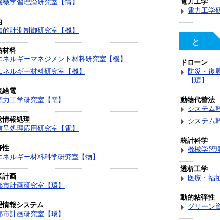
電力工学
機械学習理論研究室【情】
電力工学
的
知的計測制御研究室【機】
と
熱材料
エネルギーマネジメント材料研究室【機】
ドローン
エネルギー材料研究室【機】
防災・復
【環】
流給電
電力工学研究室【電】
動物代替法
システム
覚情報処理
システム
信号処理応用研究室【電】
統計科学
寿性
機械学習
エネルギー材料科学研究室【物】
透析工学
区計画
医療・福
都市計画研究室【環】
動的粘弾性
理情報システム
グリーン
都市計画研究室【環】