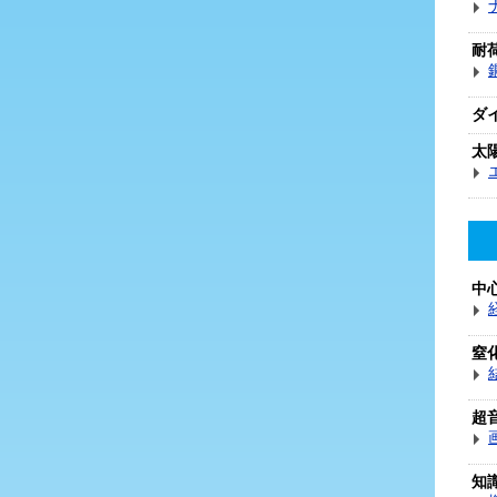
耐
ダ
太
中
窒
超
知