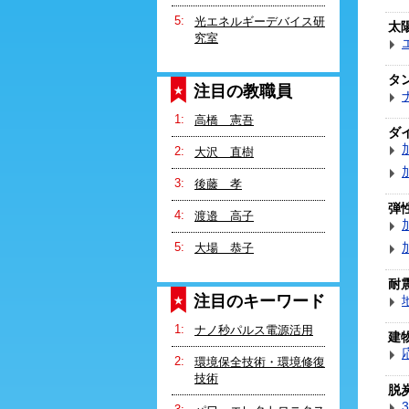
光エネルギーデバイス研
太
究室
タ
注目の教職員
高橋 憲吾
ダ
大沢 直樹
後藤 孝
弾
渡邉 高子
大場 恭子
耐
注目のキーワード
ナノ秒パルス電源活用
建
環境保全技術・環境修復
技術
脱