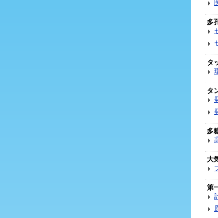
多
タ
タ
多
大
第