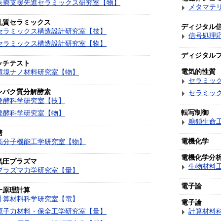
医療支援先進セラミックス研究室【物】
メタマテ
孔質セラミックス
ディジタル
セラミックス構造設計研究室【技】
信号処理
セラミックス構造設計研究室【物】
ディジタル
ッチテスト
電気的性質
環境ナノ材料研究室【物】
セラミッ
ンパク質分解酵素
セラミッ
発酵科学研究室【技】
転写制御
発酵科学研究室【物】
糖鎖生命
糖
電機化学
高分子機能工学研究室【物】
電機化学分
気圧プラズマ
生物材料
プラズマ力学研究室【量】
電子論
一原理計算
計算材料科学研究室【電】
電子論
原子力材料・保全工学研究室【量】
計算材料