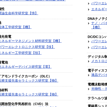
パワーエ
義性
エネルギ
理論生命科学研究室【情】
DNAナノテ
渦
ナノ・バ
流体工学研究室【機】
【機】
陽光発電
DC/DCコン
エネルギーマネジメント材料研究室【機】
パワーエ
パワーエレクトロニクス研究室【技】
パワーエ
エネルギー工学研究室【技】
ディジタル
メカトロ
陽電池
光エネルギーデバイス研究室【電】
電子ディス
液晶デバ
イアモンドライクカーボン（DLC）
医療支援先進セラミックス研究室【物】
電機泳動堆
光物性・
熱材料
医療支援先進セラミックス研究室【物】
テラヘルツ
気開放型化学気相析出（CVD）法
電磁界シュ