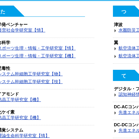
た
つ
学発ベンチャー
津波
経営社会学研究室【情】
水圏防災
力科学
翼
スポーツ生理・情報・工学研究室【情】
航空流体
スポーツ生理・情報・工学研究室【機】
航空流体
児毒性
システム幹細胞工学研究室【物】
て
システム幹細胞工学研究室【技】
デジタル・
イアモンド
認知神経
結晶工学研究室【機】
DC-ACコン
化ケイ素
先進エネ
結晶工学研究室【機】
DC-DCコン
感覚システム
先進エネ
理論生命科学研究室【情】