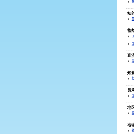
知
蓄
直
知
長
地
地