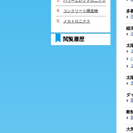
パワーエレクトロニクス
コンクリート構造物
多
メカトロニクス
縦
閲覧履歴
太
太
ダ
断
大